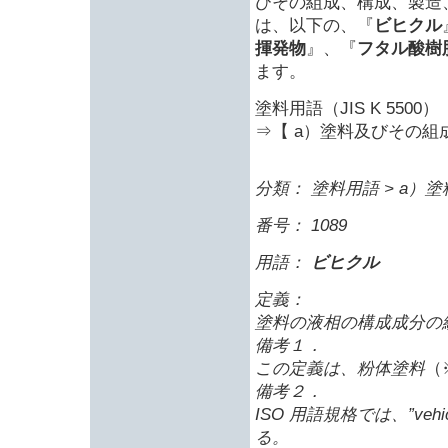
びその組成、構成、製造
は、以下の、『
ビヒクル
揮発物
』、『
フタル酸樹
ます。
塗料用語（JIS K 5500）
⇒【 a）塗料及びその組
分類： 塗料用語 > a
番号： 1089
用語：
ビヒクル
定義：
塗料の液相の構成成分の
備考１．
この定義は、粉体塗料
（
備考２．
ISO 用語規格では、”vehi
る。