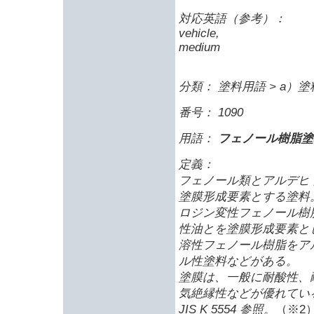
対応英語（参考）：
vehicle,
medium
分類： 塗料用語 > a
番号： 1090
用語：
フェノール樹脂塗
定義：
フェノール類とアルデヒ
塗膜形成要素とする塗料
ロジン変性フェノール樹
性油とを塗膜形成要素と
溶性フェノール樹脂をア
ル性塗料などがある。
塗膜は、一般に耐酸性、
気絶縁性などが優れてい
JIS K 5554 参照。
（※2