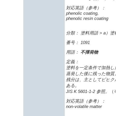
対応英語（参考）：
phenolic coating,
phenolic resin coating
分類： 塗料用語 > a
番号： 1091
用語：
不揮発物
定義：
塗料を一定条件で加熱し
蒸発した後に残った物質
残分は、主としてビヒク
ある。
JIS K 5601-1-2 参照。
（
対応英語（参考）：
non-volatile matter