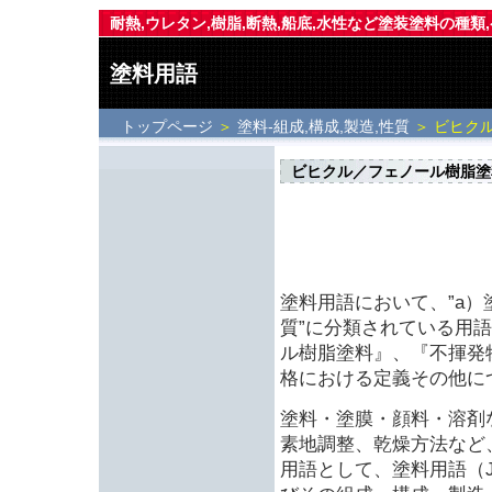
耐熱,ウレタン,樹脂,断熱,船底,水性など塗装塗料の種類
塗料用語
トップページ
＞
塗料-組成,構成,製造,性質
＞ ビヒク
ビヒクル／フェノール樹脂塗
塗料用語において、”a
質”に分類されている用
ル樹脂塗料』、『不揮発
格における定義その他に
塗料・塗膜・顔料・溶剤
素地調整、乾燥方法など
用語として、塗料用語（JIS