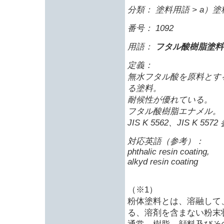
分類： 塗料用語 > a
番号： 1092
用語：
フタル酸樹脂塗料
定義：
無水フタル酸を原料とす
る塗料。
耐候性が優れている。
フタル酸樹脂エナメル。
JIS K 5562、JIS K 557
対応英語（参考）：
phthalic resin coating,
alkyd resin coating
（※1）
粉体塗料とは、溶融して
る、溶剤を含まない粉末