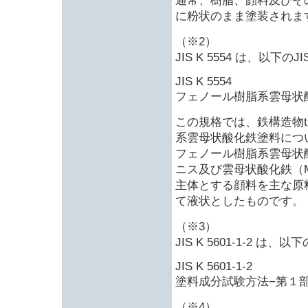
通常、樹脂、顔料及びそ
に粉状のまま塗装されま
（※2）
JIS K 5554 は、以下
JIS K 5554
フェノール樹脂系雲母状
この規格では、鉄構造物
系雲母状酸化鉄塗料につ
フェノール樹脂系雲母状
ニス及び雲母状酸化鉄（Micac
主体とする顔料を主な原
て液状としたものです。
（※3）
JIS K 5601-1-2 は
JIS K 5601-1-2
塗料成分試験方法−第１
（※4）